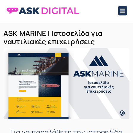
ASK Digital Marketplace
Marketplace Ιστοσελίδων και Eshop
Skip
ASK MARINE | Iστοσελίδα για
to
ναυτιλιακές επιχειρήσεις
content
Για να παραλάβετε την ιστοσελίδα