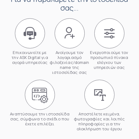
σας...
Επικοινωνείτε με
Ανοίγουμε τον
Ενεργοποιούμε τον
την ASK Digital για
λογαριασμό
προσωπικό πίνακα
αγορά υπηρεσίας
φιλοξενίας/domain
ελέγχου των
name της
υπηρεσιών σας
ιστοσελίδας σας
Αναπτύσουμε την ιστοσελίδα
Αποστέλετε κειμένα,
σας, σύμφωνα το σχέδιο που
φωτογραφίες και λοιπές
έχετε επιλέξει
πληροφορίες για την
ολοκλήρωση του έργου