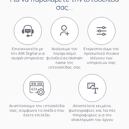
σας...
Επικοινωνείτε με
Ανοίγουμε τον
Ενεργοποιούμε τον
την ASK Digital για
λογαριασμό
προσωπικό πίνακα
αγορά υπηρεσίας
φιλοξενίας/domain
ελέγχου των
name της
υπηρεσιών σας
ιστοσελίδας σας
Αναπτύσουμε την ιστοσελίδα
Αποστέλετε κειμένα,
σας, σύμφωνα το σχέδιο που
φωτογραφίες και λοιπές
έχετε επιλέξει
πληροφορίες για την
ολοκλήρωση του έργου