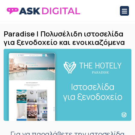
ASK Digital Marketplace
Marketplace Ιστοσελίδων και Eshop
Skip
Paradise | Πολυσέλιδη ιστοσελίδα
to
για ξενοδοχείο και ενοικιαζόμενα
content
Για να παραλάβετε την ιστοσελίδα