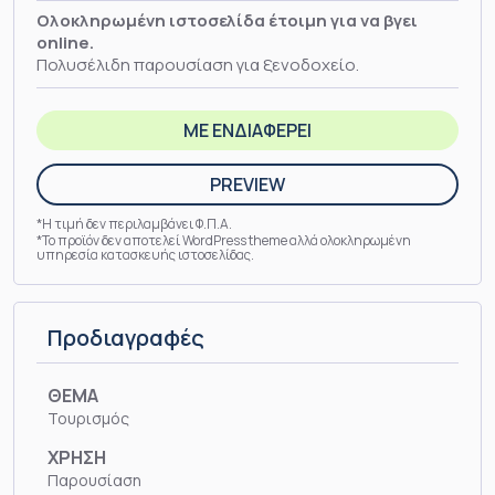
Oλοκληρωμένη ιστοσελίδα έτοιμη για να βγει
online.
Πολυσέλιδη παρουσίαση για ξενοδοχείο.
ΜΕ ΕΝΔΙΑΦΕΡΕΙ
PREVIEW
*Η τιμή δεν περιλαμβάνει Φ.Π.Α.
*Το προϊόν δεν αποτελεί WordPress theme αλλά ολοκληρωμένη
υπηρεσία κατασκευής ιστοσελίδας.
Προδιαγραφές
ΘΕΜΑ
Τουρισμός
ΧΡΗΣΗ
Παρουσίαση