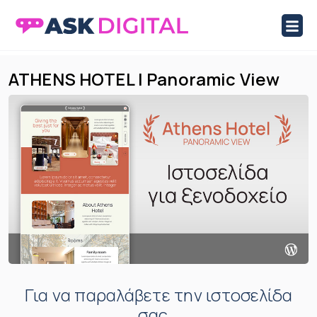
ASK Digital Marketplace
Marketplace Ιστοσελίδων και Eshop
Skip
ATHENS HOTEL | Panoramic View
to
content
Για να παραλάβετε την ιστοσελίδα
σας...