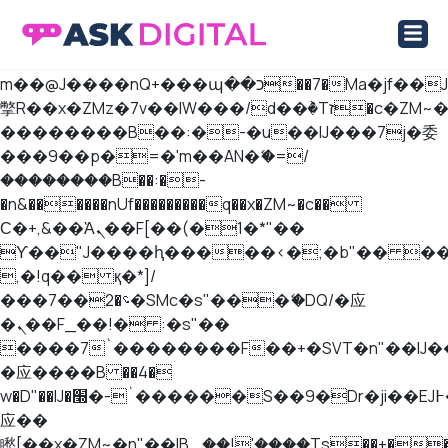
b�>j��)΄��!P�����ԫ��&���;�"k��B
��������p�SVT�(w��ę��!j����
ASK Digital Marketplace
Marketplace Ιστοσελίδων και Eshop
��x�;�-
m��@J����nQ+���պ��כ��7�Ma�jf��J��ͱ4j���Ѳ�
撆R��x�ZMz�7v��IW���/d��ٞ�Тז�c�ZM~�ji�� ߒ��sQz�����Ԡ��DW��3�De�n"��M�+/
��������B��:�-�u��IJ���7j�委
���9��p�=�'m��AN�ޭ�=/
��������B��:�-
�n&������nUf���������q��x�ZM~�
c��
Ϲ�+,&��Ὰܢ��F[��(�1�*"��
ϒ��"J����ԧ�����<�;�b"�� ���"j��
,�!q�� қ�*]/
���؝�2��7�SMc�s"���ޭ�DQ/�应
�ܢ��F_��!� :�s"��
����7`��������F��+�SVT�n"��IJ�
�应����B ��4�
w�D"��IJ�׭�-`������S��9�Dr�ji��EJ߅��gJ�
应��
矁[��x�ZM~�n"��IB؃��!'����Тѕ��+��(m��IK�ʭ�/|