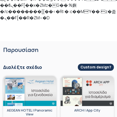
��ϐܢ��F[��x�ZMz�G�� %嬩
�/c��������[[��<�RI:�:c��MΎ��:z�졾
�ܢ��F[��R�ZM~�D
Skip
Παρουσίαση
to
content
Διαλέξτε σχέδιο
Custom design?
AEGEAN HOTEL | Panoramic
ARCH | App City
View