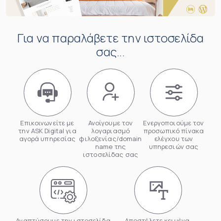
Για να παραλάβετε την ιστοσελίδα
σας...
Επικοινωνείτε με
Ανοίγουμε τον
Ενεργοποιούμε τον
την ASK Digital για
λογαριασμό
προσωπικό πίνακα
αγορά υπηρεσίας
φιλοξενίας/domain
ελέγχου των
name της
υπηρεσιών σας
ιστοσελίδας σας
Αναπτύσουμε την ιστοσελίδα
Αποστέλετε κειμένα,