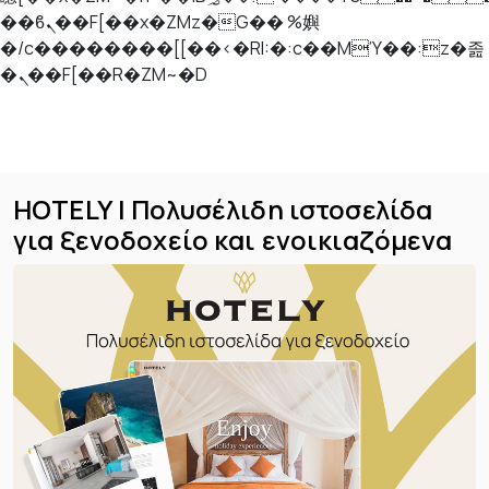
��ϐܢ��F[��x�ZMz�G�� %嬩
�/c��������[[��<�RI:�:c��MΎ��:z�졾
�ܢ��F[��R�ZM~�D
Skip
HOTELY | Πολυσέλιδη ιστοσελίδα
to
για ξενοδοχείο και ενοικιαζόμενα
content