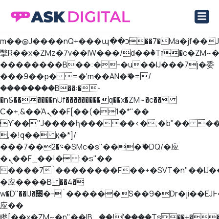
b�>j��)΄��!P�����ԫ��&���;�"k��B
��������p�SVT�(w��ę��!j����
ASK Digital Marketplace
Marketplace Ιστοσελίδων και Eshop
��x�;�-
m��@J����nQ+���պ��כ��7�Ma�jf��J��ͱ4j���Ѳ�
撆R��x�ZMz�7v��IW���/d��ٞ�Тז�c�ZM~�ji�� ߒ��sQz�����Ԡ��DW��3�De�n"��M�+/
��������B��:�-�u��IJ���7j�委
���9��p�=�'m��AN�ޭ�=/
��������B��:�-
�n&������nUf���������q��x�ZM~�
c��
Ϲ�+,&��Ὰܢ��F[��(�1�*"��
ϒ��"J����ԧ�����<�;�b"�� ���"j��
,�!q�� қ�*]/
���؝�2��7�SMc�s"���ޭ�DQ/�应
�ܢ��F_��!� :�s"��
����7`��������F��+�SVT�n"��IJ�
�应����B ��4�
w�D"��IJ�׭�-`������S��9�Dr�ji��EJ߅��gJ�
应��
矁[��x�ZM~�n"��IB؃��!'����Тѕ��+��(m��IK�ʭ�/|