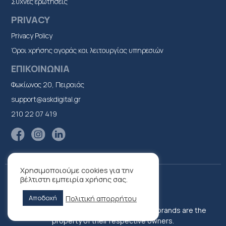
Συχνές ερωτήσεις
PRIVACY
Privacy Policy
Όροι χρήσης αγοράς και λειτουργίας υπηρεσιών
ΕΠΙΚΟΙΝΩΝΙΑ
Φωκίωνος 20, Πειραιάς
support@askdigital.gr
210 22 07 419
Χρησιμοποιούμε cookies για την
βέλτιστη εμπειρία χρήσης σας.
Πολιτική απορρήτου
Αποδοχή
© 2022 ASK DIGITAL IKE. Trademarks and brands are the
property of their respective owners.