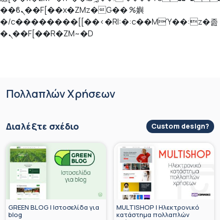
��ϐܢ��F[��x�ZMz�G�� %嬩
�/c��������[[��<�RI:�:c��MΎ��:z�졾
�ܢ��F[��R�ZM~�D
Skip
Πολλαπλών Χρήσεων
to
content
Διαλέξτε σχέδιο
Custom design?
GREEN BLOG | Ιστοσελίδα για
MULTISHOP | Ηλεκτρονικό
blog
κατάστημα πολλαπλών