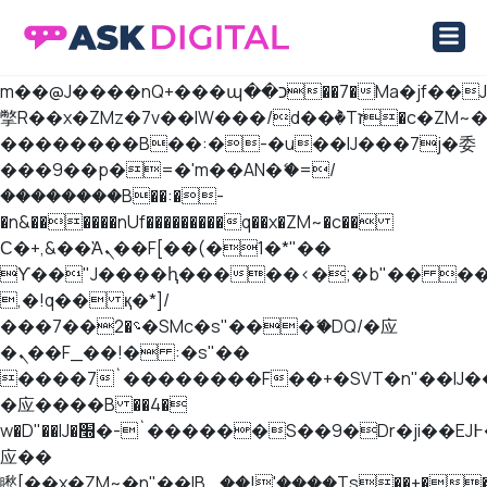
b�>j��)΄��!P�����ԫ��&���;�"k��B
��������p�SVT�(w��ę��!j����
ASK Digital Marketplace
Marketplace Ιστοσελίδων και Eshop
��x�;�-
m��@J����nQ+���պ��כ��7�Ma�jf��J��ͱ4j���Ѳ�
撆R��x�ZMz�7v��IW���/d��ٞ�Тז�c�ZM~�ji�� ߒ��sQz�����Ԡ��DW��3�De�n"��M�+/
��������B��:�-�u��IJ���7j�委
���9��p�=�'m��AN�ޭ�=/
��������B��:�-
�n&������nUf���������q��x�ZM~�
c��
Ϲ�+,&��Ὰܢ��F[��(�1�*"��
ϒ��"J����ԧ�����<�;�b"�� ���"j��
,�!q�� қ�*]/
���؝�2��7�SMc�s"���ޭ�DQ/�应
�ܢ��F_��!� :�s"��
����7`��������F��+�SVT�n"��IJ�
�应����B ��4�
w�D"��IJ�׭�-`������S��9�Dr�ji��EJ߅��gJ�
应��
矁[��x�ZM~�n"��IB؃��!'����Тѕ��+��(m��IK�ʭ�/|