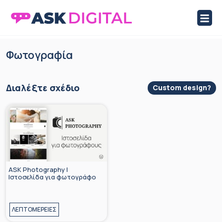
ASK Digital Marketplace
Marketplace Ιστοσελίδων και Eshop
Skip
Φωτογραφία
to
content
Διαλέξτε σχέδιο
Custom design?
ASK Photography |
Iστοσελίδα για φωτογράφο
ΛΕΠΤΟΜΕΡΕΙΕΣ